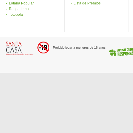
Lotaria Popular
Lista de Prémios
Raspadinha
Totobola
Proibido jogar a menores de 18 anos