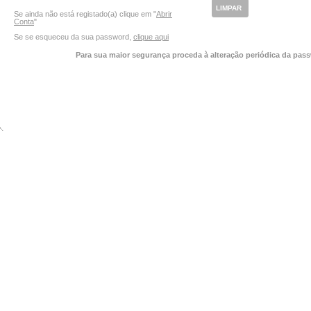
Se ainda não está registado(a) clique em "
Abrir
Conta
"
Se se esqueceu da sua password,
clique aqui
Para sua maior segurança proceda à alteração periódica da pas