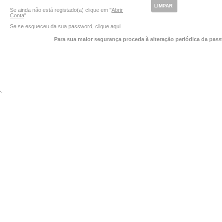
Se ainda não está registado(a) clique em "
Abrir
Conta
"
Se se esqueceu da sua password,
clique aqui
Para sua maior segurança proceda à alteração periódica da pas