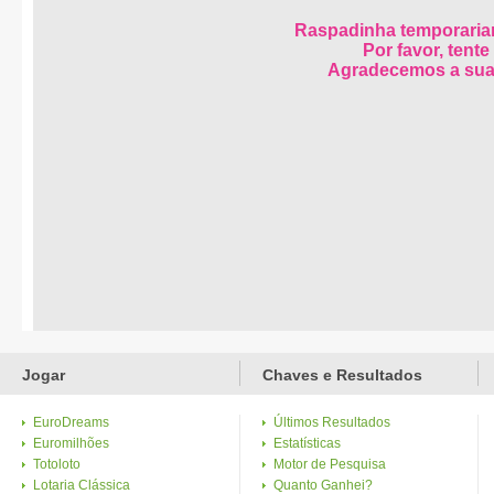
Raspadinha temporariam
Por favor, tente
Agradecemos a sua
Jogar
Chaves e Resultados
EuroDreams
Últimos Resultados
Euromilhões
Estatísticas
Totoloto
Motor de Pesquisa
Lotaria Clássica
Quanto Ganhei?