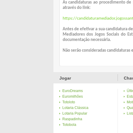
As candidaturas ao procedimento de 
através do link:
https://candidaturamediador.jogossan
Antes de efetivar a sua candidatura d
Mediadores dos Jogos Sociais do Est
documentação necessária.
Não serão consideradas candidaturas 
Jogar
Chav
EuroDreams
Últ
Euromilhões
Esta
Totoloto
Mot
Lotaria Clássica
Qua
Lotaria Popular
Lis
Raspadinha
Totobola