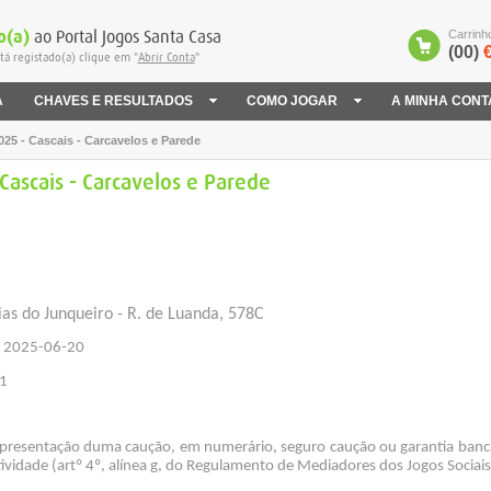
o(a)
ao Portal Jogos Santa Casa
Carrinh
(00)
€
tá registado(a) clique em "
Abrir Conta
"
A
CHAVES E RESULTADOS
COMO JOGAR
A MINHA CONT
25 - Cascais - Carcavelos e Parede
ascais - Carcavelos e Parede
as do Junqueiro - R. de Luanda, 578C
 2025-06-20
1
apresentação duma caução, em numerário, seguro caução ou garantia banc
vidade (artº 4º, alínea g, do Regulamento de Mediadores dos Jogos Sociais