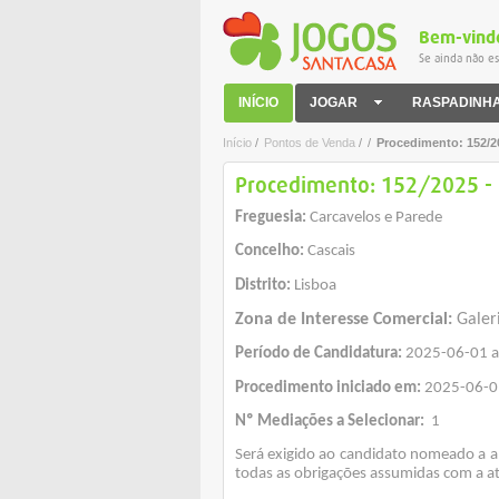
Bem-vind
Se ainda não es
INÍCIO
JOGAR
RASPADINH
Início
/
Pontos de Venda
/
/
Procedimento: 152/20
Procedimento: 152/2025 - C
Freguesia:
Carcavelos e Parede
Concelho:
Cascais
Distrito:
Lisboa
Zona de Interesse Comercial:
Galeri
Período de Candidatura:
2025-06-01 a
Procedimento iniciado em:
2025-06-0
Nº Mediações a Selecionar:
1
Será exigido ao candidato nomeado a 
todas as obrigações assumidas com a ati