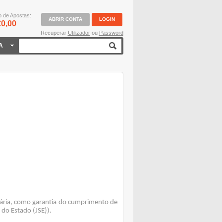
o de Apostas:
ABRIR CONTA
LOGIN
0,00
Recuperar
Utilizador
ou
Password
A
ária, como garantia do cumprimento de
 do Estado (JSE)).