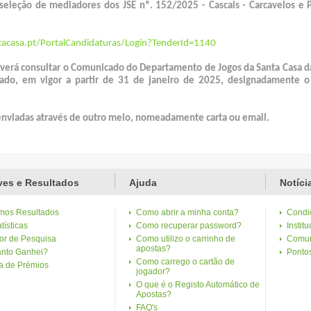
seleção de mediadores dos JSE nº. 152/2025 - Cascais - Carcavelos e 
tacasa.pt/PortalCandidaturas/Login?TenderId=1140
everá consultar o Comunicado do Departamento de Jogos da Santa Casa d
ado, em vigor a partir de 31 de janeiro de 2025, designadamente o 
enviadas através de outro meio, nomeadamente carta ou email.
es e Resultados
Ajuda
Notíci
imos Resultados
Como abrir a minha conta?
Condi
tísticas
Como recuperar password?
Institu
or de Pesquisa
Como utilizo o carrinho de
Comun
apostas?
nto Ganhei?
Ponto
Como carrego o cartão de
ta de Prémios
jogador?
O que é o Registo Automático de
Apostas?
FAQ's