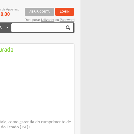
o de Apostas:
ABRIR CONTA
LOGIN
0,00
Recuperar
Utilizador
ou
Password
A
urada
ária, como garantia do cumprimento de
 do Estado (JSE)).