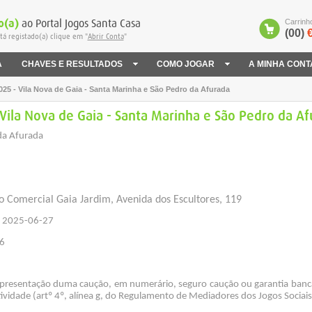
o(a)
ao Portal Jogos Santa Casa
Carrinh
(00)
€
tá registado(a) clique em "
Abrir Conta
"
A
CHAVES E RESULTADOS
COMO JOGAR
A MINHA CONT
25 - Vila Nova de Gaia - Santa Marinha e São Pedro da Afurada
ila Nova de Gaia - Santa Marinha e São Pedro da Af
da Afurada
 Comercial Gaia Jardim, Avenida dos Escultores, 119
 2025-06-27
6
apresentação duma caução, em numerário, seguro caução ou garantia banc
vidade (artº 4º, alínea g, do Regulamento de Mediadores dos Jogos Sociais