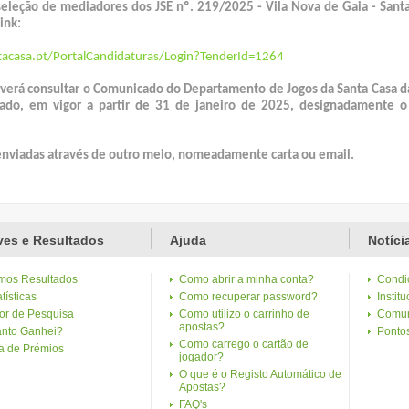
eleção de mediadores dos JSE nº. 219/2025 - Vila Nova de Gaia - Sant
ink:
tacasa.pt/PortalCandidaturas/Login?TenderId=1264
everá consultar o Comunicado do Departamento de Jogos da Santa Casa d
ado, em vigor a partir de 31 de janeiro de 2025, designadamente o 
enviadas através de outro meio, nomeadamente carta ou email.
es e Resultados
Ajuda
Notíci
imos Resultados
Como abrir a minha conta?
Condi
tísticas
Como recuperar password?
Institu
or de Pesquisa
Como utilizo o carrinho de
Comun
apostas?
nto Ganhei?
Ponto
Como carrego o cartão de
ta de Prémios
jogador?
O que é o Registo Automático de
Apostas?
FAQ's