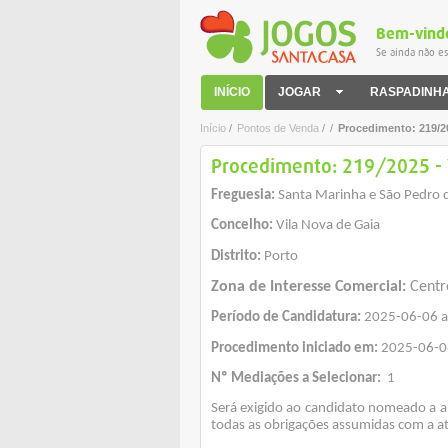
Bem-vind
Se ainda não es
INÍCIO
JOGAR
RASPADINH
Início
/
Pontos de Venda
/
/
Procedimento: 219/20
Procedimento: 219/2025 - V
Freguesia:
Santa Marinha e São Pedro 
Concelho:
Vila Nova de Gaia
Distrito:
Porto
Zona de Interesse Comercial:
Centro
Período de Candidatura:
2025-06-06 a
Procedimento iniciado em:
2025-06-0
Nº Mediações a Selecionar:
1
Será exigido ao candidato nomeado a 
todas as obrigações assumidas com a ati