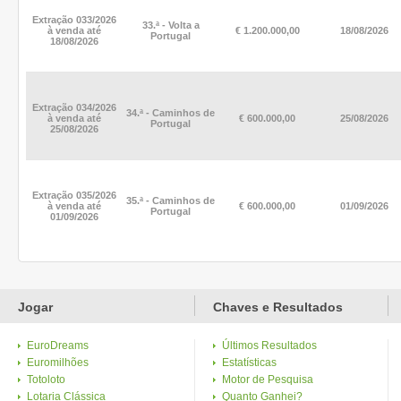
Extração 033/2026
33.ª - Volta a
à venda até
€ 1.200.000,00
18/08/2026
Portugal
18/08/2026
Extração 034/2026
34.ª - Caminhos de
à venda até
€ 600.000,00
25/08/2026
Portugal
25/08/2026
Extração 035/2026
35.ª - Caminhos de
à venda até
€ 600.000,00
01/09/2026
Portugal
01/09/2026
Jogar
Chaves e Resultados
EuroDreams
Últimos Resultados
Euromilhões
Estatísticas
Totoloto
Motor de Pesquisa
Lotaria Clássica
Quanto Ganhei?