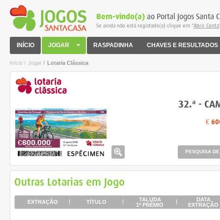
Bem-vindo(a)
ao Portal Jogos Santa 
Se ainda não está registado(a) clique em "
Abrir Conta
INÍCIO
JOGAR
RASPADINHA
CHAVES E RESULTADOS
Início /
Jogar
/
Lotaria Clássica
32.ª - C
€ 60
PESQUISA DE
Outras Lotarias em Jogo
TALUDA
DATA
EXTRAÇÃO
TÍTULO
1º PRÉMIO
EXTRAÇÃO