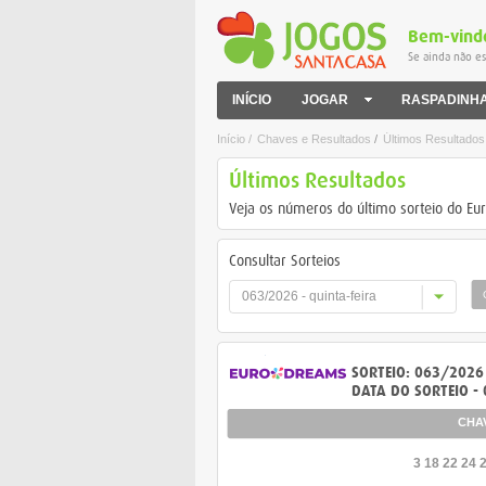
Bem-vind
Se ainda não es
INÍCIO
JOGAR
RASPADINH
Início /
Chaves e Resultados
/
Últimos Resultados
Últimos Resultados
Veja os números do último sorteio do E
Consultar Sorteios
063/2026 - quinta-feira
SORTEIO: 063/2026 
DATA DO SORTEIO -
CHA
3 18 22 24 2