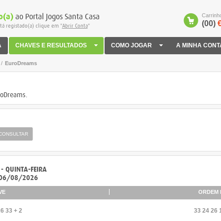
o(a)
ao Portal Jogos Santa Casa
Carrinh
(00)
€
tá registado(a) clique em "
Abrir Conta
"
A
CHAVES E RESULTADOS
COMO JOGAR
A MINHA CONT
/
EuroDreams
uroDreams.
- QUINTA-FEIRA
 06/08/2026
VE
ORDEM 
6 33 + 2
33 24 26 