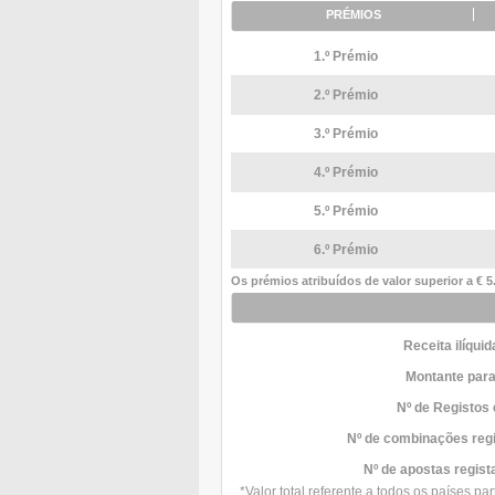
PRÉMIOS
1.º Prémio
2.º Prémio
3.º Prémio
4.º Prémio
5.º Prémio
6.º Prémio
Os prémios atribuídos de valor superior a € 5
Receita ilíquid
Montante para
Nº de Registos
Nº de combinações reg
Nº de apostas regis
*Valor total referente a todos os países p