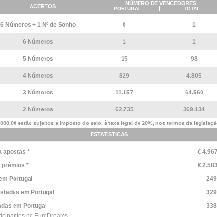
NÚMERO DE VENCEDORES
ACERTOS
PORTUGAL
TOTAL
6 Números + 1 Nº de Sonho
0
1
6 Números
1
1
5 Números
15
98
4 Números
829
4.805
3 Números
11.157
64.560
2 Números
62.735
369.134
.000,00 estão sujeitos a imposto do selo, à taxa legal de 20%, nos termos da legislaçã
ESTATÍSTICAS
a apostas *
€ 4.96
 prémios *
€ 2.58
 em Portugal
249
istadas em Portugal
329
tadas em Portugal
338
articipantes no EuroDreams