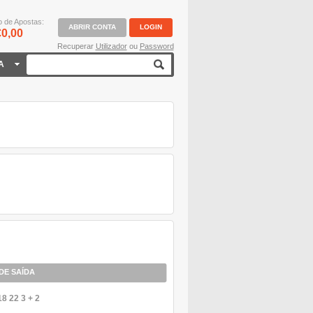
o de Apostas:
ABRIR CONTA
LOGIN
0,00
Recuperar
Utilizador
ou
Password
A
DE SAÍDA
18 22 3 + 2