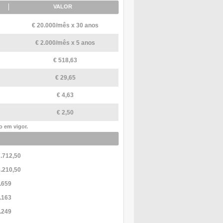
VALOR
€ 20.000/mês x 30 anos
€ 2.000/mês x 5 anos
€ 518,63
€ 29,65
€ 4,63
€ 2,50
o em vigor.
7.712,50
3.210,50
.659
.163
.249