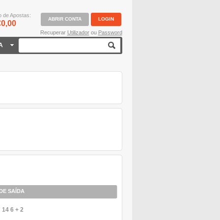
o de Apostas:
ABRIR CONTA
LOGIN
0,00
Recuperar
Utilizador
ou
Password
A
DE SAÍDA
 14 6 + 2