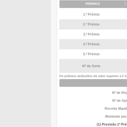
PRÉMIOS
1.º Prémio
2.º Prémio
3.º Prémio
4.º Prémio
5.º Prémio
Nº da Sorte
Os prémios atribuídos de valor superior a € 5
Nº de Re
Nº de Ap
Receita ilíqui
Montante par
(1) Previsão 1º Pré