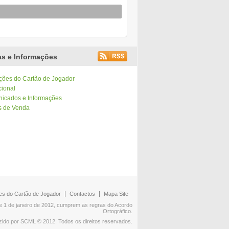
as e Informações
ções do Cartão de Jogador
cional
icados e Informações
s de Venda
es do Cartão de Jogador
Contactos
Mapa Site
de 1 de janeiro de 2012, cumprem as regras do Acordo
Ortográfico.
ido por SCML © 2012. Todos os direitos reservados.