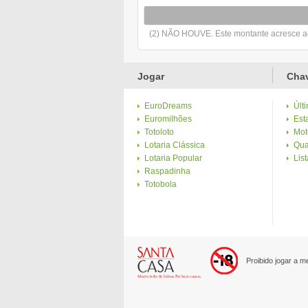
(2) NÃO HOUVE. Este montante acresce ao d
Jogar
Chav
EuroDreams
Últ
Euromilhões
Esta
Totoloto
Mot
Lotaria Clássica
Qua
Lotaria Popular
Lis
Raspadinha
Totobola
Proibido jogar a 