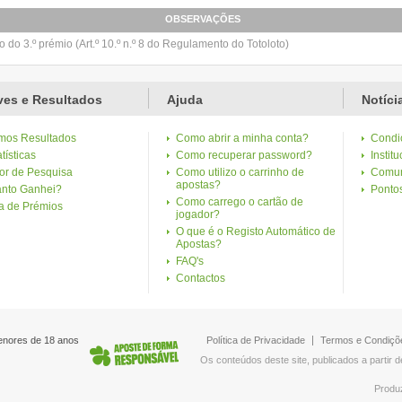
OBSERVAÇÕES
o 3.º prémio (Art.º 10.º n.º 8 do Regulamento do Totoloto)
es e Resultados
Ajuda
Notíci
imos Resultados
Como abrir a minha conta?
Condi
tísticas
Como recuperar password?
Institu
or de Pesquisa
Como utilizo o carrinho de
Comun
apostas?
nto Ganhei?
Ponto
Como carrego o cartão de
ta de Prémios
jogador?
O que é o Registo Automático de
Apostas?
FAQ's
Contactos
menores de 18 anos
Política de Privacidade
Termos e Condiçõ
Os conteúdos deste site, publicados a partir 
Produz