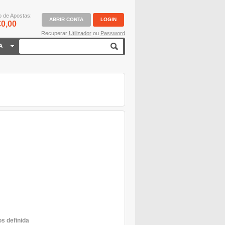
o de Apostas:
ABRIR CONTA
LOGIN
0,00
Recuperar
Utilizador
ou
Password
A
s definida