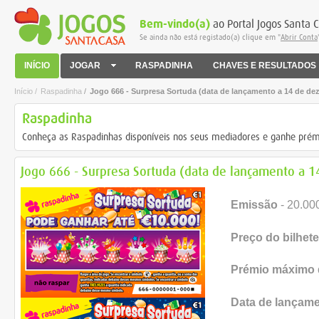
Bem-vindo(a)
ao Portal Jogos Santa 
Se ainda não está registado(a) clique em "
Abrir Conta
INÍCIO
JOGAR
RASPADINHA
CHAVES E RESULTADOS
Início /
Raspadinha
/
Jogo 666 - Surpresa Sortuda (data de lançamento a 14 de de
Raspadinha
Conheça as Raspadinhas disponíveis nos seus mediadores e ganhe prém
Jogo 666 - Surpresa Sortuda (data de lançamento a 
Emissão
- 20.00
Preço do bilhet
Prémio máximo 
Data de lançam