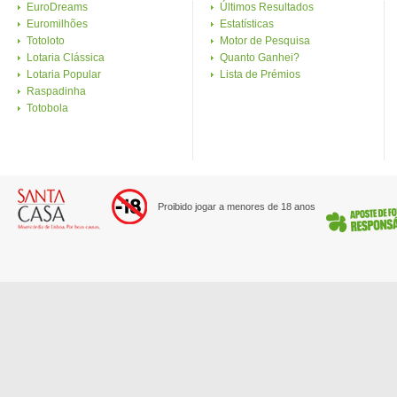
EuroDreams
Últimos Resultados
Euromilhões
Estatísticas
Totoloto
Motor de Pesquisa
Lotaria Clássica
Quanto Ganhei?
Lotaria Popular
Lista de Prémios
Raspadinha
Totobola
Proibido jogar a menores de 18 anos