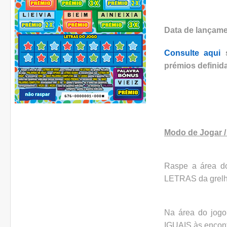
Data de lançam
Consulte aqui
s
prémios definid
Modo de Jogar 
Raspe a área d
LETRAS da grelh
Na área do jo
IGUAIS às encon