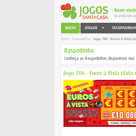
Bem-vind
Se ainda não es
INÍCIO
JOGAR
RASPADINH
Início /
Raspadinha
/
Jogo 706 - Euros à Vista (
Raspadinha
Conheça as Raspadinhas disponíveis nos
Jogo 706 - Euros à Vista (dat