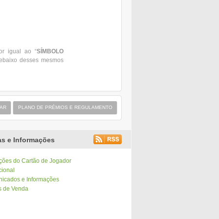
for igual ao “
SÍMBOLO
 debaixo desses mesmos
AR
PLANO DE PRÉMIOS E REGULAMENTO
as e Informações
ções do Cartão de Jogador
cional
icados e Informações
s de Venda