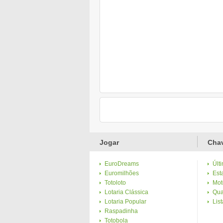
Jogar
Chav
EuroDreams
Últ
Euromilhões
Esta
Totoloto
Mot
Lotaria Clássica
Qua
Lotaria Popular
Lis
Raspadinha
Totobola