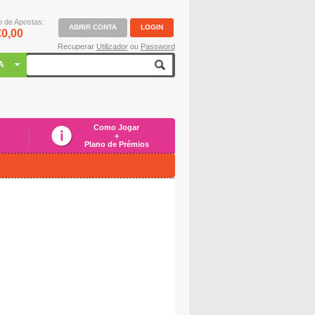
o de Apostas:
ABRIR CONTA
LOGIN
0,00
Recuperar
Utilizador
ou
Password
A
Como Jogar
+
Plano de Prémios