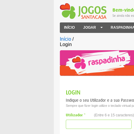
Bem-vind
Se ainda não es
INÍCIO
JOGAR
RASPADINH
Início
/
Login
LOGIN
Indique o seu Utilizador e a sua Passwo
Sempre que fizer login utilize o teclado virtual 
Utilizador *
(Entre 6 e 15 caracteres)