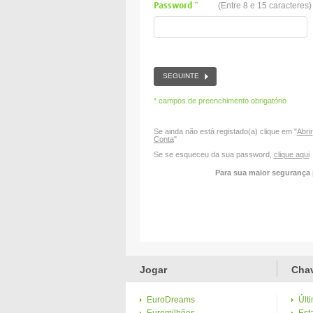
Password *
(Entre 8 e 15 caracteres)
* campos de preenchimento obrigatório
Se ainda não está registado(a) clique em "
Abrir
Conta
"
Se se esqueceu da sua password,
clique aqui
Para sua maior segurança 
Jogar
Chav
EuroDreams
Últ