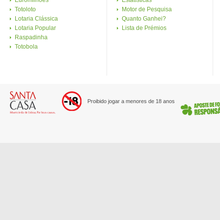
Euromilhões
Estatísticas
Totoloto
Motor de Pesquisa
Lotaria Clássica
Quanto Ganhei?
Lotaria Popular
Lista de Prémios
Raspadinha
Totobola
Proibido jogar a menores de 18 anos