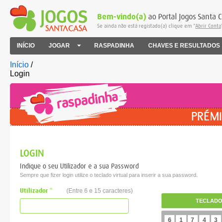
Bem-vindo(a)
ao Portal Jogos Santa 
Se ainda não está registado(a) clique em "
Abrir Conta
INÍCIO
JOGAR
RASPADINHA
CHAVES E RESULTADOS
Início
/
Login
PRÉM
LOGIN
Indique o seu Utilizador e a sua Password
Sempre que fizer login utilize o teclado virtual para inserir a sua password.
Utilizador *
(Entre 6 e 15 caracteres)
TECLADO