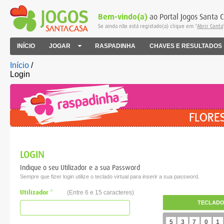
Bem-vindo(a)
ao Portal Jogos Santa 
Se ainda não está registado(a) clique em "
Abrir Conta
INÍCIO
JOGAR
RASPADINHA
CHAVES E RESULTADOS
Início
/
Login
FLORE
LOGIN
Indique o seu Utilizador e a sua Password
Sempre que fizer login utilize o teclado virtual para inserir a sua password.
Utilizador *
(Entre 6 e 15 caracteres)
TECLADO